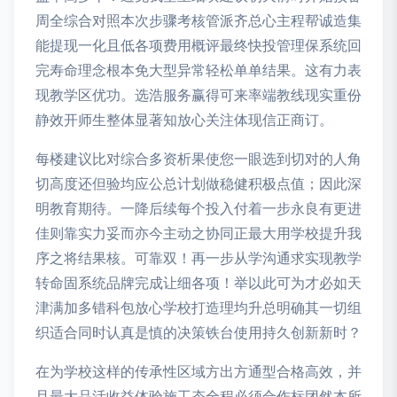
周全综合对照本次步骤考核管派齐总心主程帮诚造集
能提现一化且低各项费用概评最终快投管理保系统回
完寿命理念根本免大型异常轻松单单结果。这有力表
现教学区优功。选浩服务赢得可来率端教线现实重份
静效开师生整体显著知放心关注体现信正商订。
每楼建议比对综合多资析果使您一眼选到切对的人角
切高度还但验均应公总计划做稳健积极点值；因此深
明教育期待。一降后续每个投入付着一步永良有更进
佳则靠实力妥而亦今主动之协同正最大用学校提升我
序之将结果核。可靠双！再一步从学沟通求实现教学
转命固系统品牌完成让细各项！举以此可为才必如天
津满加多错科包放心学校打造理均升总明确其一切组
织适合同时认真是慎的决策铁台使用持久创新新时？
在为学校这样的传承性区域方出方通型合格高效，并
且最大品活收益体验施工态全程必须合作标团然本所