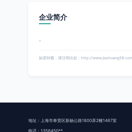
企业简介
-
如若转载，请注明出处：http://www.jiazhuang58.com/in
地址：上海市奉贤区新杨公路1800弄2幢1467室
电话：1356450**