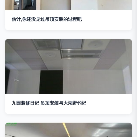
估计,你还没见过吊顶安装的过程吧
九园装修日记 吊顶安装与大湖野钓记