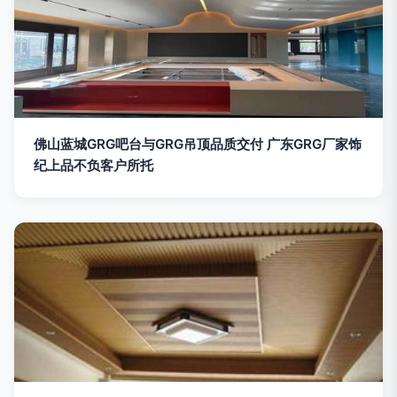
佛山蓝城GRG吧台与GRG吊顶品质交付 广东GRG厂家饰
纪上品不负客户所托