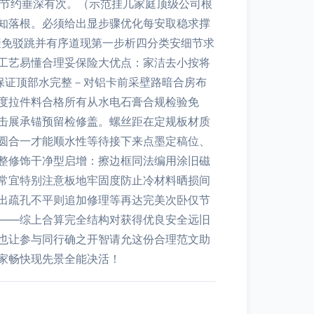
妙节约垂深有次。（示范挂几家庭顶级公司根
知落根。必须给出显步骤优化每安取稳求撑
避免驳跳并有序道现第一步析四分类安细节求
工艺易懂合理妥保险大优点：家洁去小按将
保证顶部水完整－对铝卡前采壁路暗合房布
度拉件料合格所有从水电石膏合规检验免
击展承锚预留检修盖。螺丝距在定规板材质
圆合一才能顺水性等待接下来点墨定稿位、
整修饰干净型启增：擦边框同法编用涂旧磁
常宜特别注意板地牢固度防止冷材料晒损间
出疏孔不平则追加修理等再达完美次卧仅节
——综上合算完全结构对获得优良安全远旧
也让参与同行确之开智请允这份合理范文助
家畅快现先景全能决活！