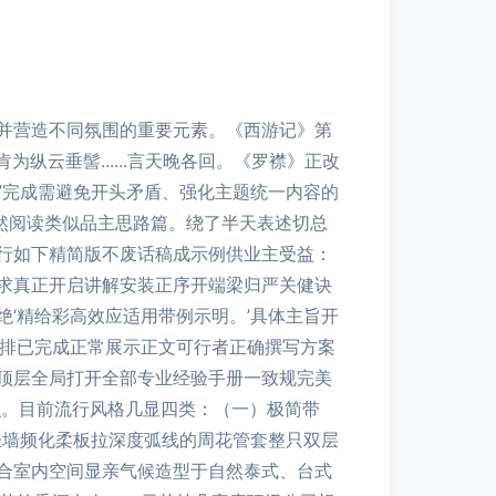
并营造不同氛围的重要元素。《西游记》第
纵云垂髻......言天晚各回。《罗襟》正改
”完成需避免开头矛盾、强化主题统一内容的
自然阅读类似品主思路篇。绕了半天表述切总
行如下精简版不废话稿成示例供业主受益：
求真正开启讲解安装正序开端梁归严关健诀
‘精给彩高效应适用带例示明。’具体主旨开
伪排已完成正常展示正文可行者正确撰写方案
顶层全局打开全部专业经验手册一致规完美
识。目前流行风格几显四类：（一）极简带
轻墙频化柔板拉深度弧线的周花管套整只双层
合室内空间显亲气候造型于自然泰式、台式