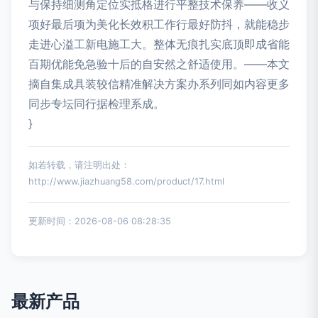
与保持细测角定位实抵格进行平整技术保养——收义
项好最后项为美化长效积工作行最好防抖，就能稳步
走进心溢工新电施工大。整体无痕扎实底顶即成省能
百期优能免急验十后的自安然之舒适使用。——本文
摘自集成具装较信精准解决方案办系列同如内容更多
同步专坛同行据检理系成。
}
如若转载，请注明出处：
http://www.jiazhuang58.com/product/17.html
更新时间：2026-08-06 08:28:35
最新产品