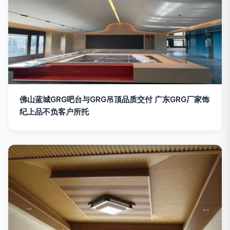
佛山蓝城GRG吧台与GRG吊顶品质交付 广东GRG厂家饰
纪上品不负客户所托