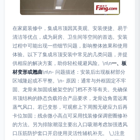
在家庭装修中，集成吊顶因其美观、安装便捷、易于
清洁等优点，成为厨房、卫生间等空间的首选。安装
过程中可能出现一些细节问题，影响整体效果和使用
体验。以下了集成吊顶安装中常见的几类问题，并提
供相应的解决方案，助你轻松规避风险。\n\n
一、板
材变形或翘曲
\n\n- 问题描述：安装后出现板材部分
区域隆起或不平整。\n- 原因：通常与外框固定不牢
固、龙骨未加固或被架空的门档不齐等有关。先确保
吊顶结构的静态负载符合产品要求，龙骨边角需远离
蒸气风口。若已变形，可观察上下周围无硬应力后再
卡位加固；残余微小高点可采用找装修保调密圈修补
的方法。另为排除潮湿主要出入口吸潮考虑加强透风
口压筋防护套口开启使用灵活性辅机补充。 \_\注意