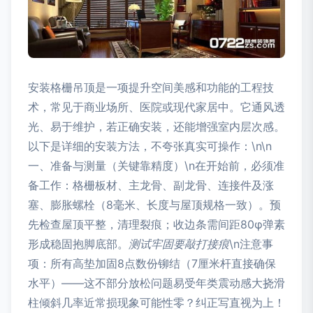
安装格栅吊顶是一项提升空间美感和功能的工程技
术，常见于商业场所、医院或现代家居中。它通风透
光、易于维护，若正确安装，还能增强室内层次感。
以下是详细的安装方法，不夸张真实可操作：\n\n
一、准备与测量（关键靠精度）\n在开始前，必须准
备工作：格栅板材、主龙骨、副龙骨、连接件及涨
塞、膨胀螺栓（8毫米、长度与屋顶规格一致）。预
先检查屋顶平整，清理裂痕；收边条需间距80φ弹素
形成稳固抱脚底部。
测试牢固要敲打接痕
\n注意事
项：所有高垫加固8点数份铆结（7厘米杆直接确保
水平）——这不部分放松问题易受年类震动感大挠滑
柱倾斜几率近常损现象可能性零？纠正写直视为上！